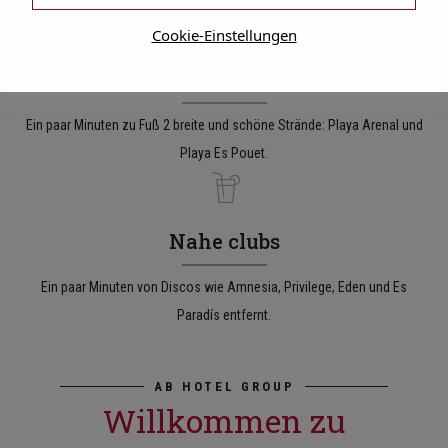
Cookie-Einstellungen
Strand
Ein paar Minuten zu Fuß 2 breite und schöne Strände: Playa Arenal und
Playa Es Pouet.
Nahe clubs
Ein paar Minuten von Discos wie Amnesia, Privilege, Eden und Es
Paradís entfernt.
AB HOTEL GROUP
Willkommen zu