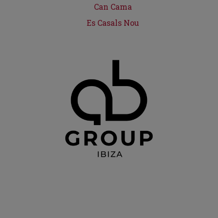
Can Cama
Es Casals Nou