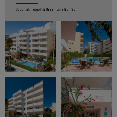
Scopri altri angoli di
Green Line Bon Sol