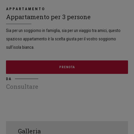
APPARTAMENTO
Appartamento per 3 persone
Sia per un soggiorno in famiglia, sia per un viaggio tra amici, questo
spazioso appartamento è la scelta giusta per il vostro soggiorno
sull’isola bianca.
PRENOTA
DA
Consultare
Galleria