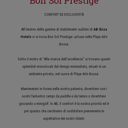
Bon Sol Prestige
CONFORT ED ESCLUSIVITÀ
All’interno della gamma di stabilimenti sublimi di
AB Ibiza
Hotels
vi si trova Bon Sol Prestige: un’oasi nella Playa de’n
Bossa.
Sotto il motto di “Alla ricerca dell’eccellenza“ si trovano questi
splendidi monolocali dal design minimalista, situati in un
ambiente privato, nel cuore di Playa de’n Bossa.
Mantenetevi in forma nella nostra palestra, divertitevi con i
nostri fantastici campi da paddle e da tennis o divertitevi
giocando a minigolf. In AB, il comfort è la nostra priorità ed è
per questo che cerchiamo di soddisfare pienamente le
aspettative dei nostri clienti.