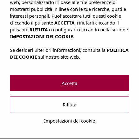
web, personalizzarlo in base alle tue preferenze o
mostrarti pubblicità in linea con le tue ricerche, gusti e
interessi personali. Puoi accettare tutti questi cookie
cliccando il pulsante
ACCETTA
, rifiutarli cliccando il
pulsante
RIFIUTA
o configurarli cliccando nella sezione
IMPOSTAZIONI DEI COOKIE
.
Se desideri ulteriori informazioni, consulta la
POLITICA
DEI COOKIE
sul nostro sito web.
Posizione
Accetta
Gli appartamenti sono situati nel cuore di Playa d’en Bossa molto vicino
alla spiaggia ea pochi minuti dal centro.
Rifiuta
Impostazioni dei cookie
Piscina