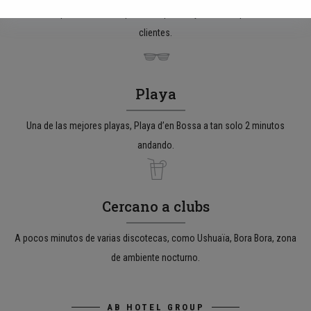
Nuestros apartamentos disponen de piscina y solarium, para nuestros
clientes.
Playa
Una de las mejores playas, Playa d’en Bossa a tan solo 2 minutos
andando.
Cercano a clubs
A pocos minutos de varias discotecas, como Ushuaïa, Bora Bora, zona
de ambiente nocturno.
AB HOTEL GROUP